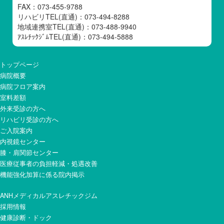
FAX：073-455-9788
リハビリTEL(直通)：073-494-8288
地域連携室TEL(直通)：073-488-9940
ｱｽﾚﾁｯｸｼﾞﾑTEL(直通)：073-494-5888
トップページ
病院概要
病院フロア案内
室料差額
外来受診の方へ
リハビリ受診の方へ
ご入院案内
内視鏡センター
膝・肩関節センター
医療従事者の負担軽減・処遇改善
機能強化加算に係る院内掲示
ANHメディカルアスレチックジム
採用情報
健康診断・ドック