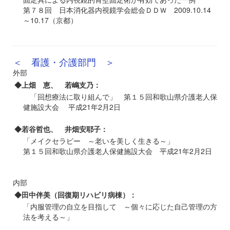
第７８回 日本消化器内視鏡学会総会ＤＤＷ 2009.10.14
～10.17（京都）
＜ 看護・介護部門 ＞
外部
◆上畑 恵、 若嶋支乃：
「回想療法に取り組んで」 第１５回和歌山県介護老人保
健施設大会 平成21年2月2日
◆若谷哲也、 井畑安耶子：
「メイクセラピー ～老いを美しく生きる～」
第１５回和歌山県介護老人保健施設大会 平成21年2月2日
内部
◆田中伴美（回復期リハビリ病棟）：
「内服管理の自立を目指して ～個々に応じた自己管理の方
法を考える～」