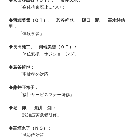
「身体拘束廃止について」
◆河端美雪（ＯＴ）、 若谷哲也、 阪口 愛、 高木紗佑
里：
「体験学習」
◆長田純二、 河端美雪（ＯＴ）：
「体位変換・ポジショニング」
◆若谷哲也：
「事故後の対応」
◆藤井亜希子：
「福祉サービスマナー研修」
◆堀 仰、 船井 知：
「認知症実践者研修」
◆高垣京子（ＮＳ）：
「感染症対策」