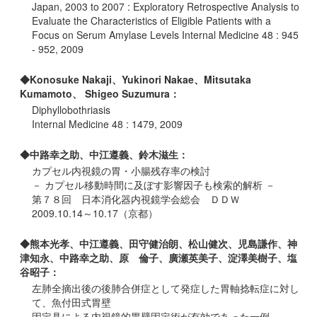
Japan, 2003 to 2007 : Exploratory Retrospective Analysis to
Evaluate the Characteristics of Eligible Patients with a
Focus on Serum Amylase Levels Internal Medicine 48 : 945
- 952, 2009
◆Konosuke Nakaji、Yukinori Nakae、Mitsutaka
Kumamoto、 Shigeo Suzumura：
Diphyllobothriasis
Internal Medicine 48 : 1479, 2009
◆中路幸之助、中江遵義、鈴木滋生：
カプセル内視鏡の胃・小腸残存率の検討
－ カプセル移動時間に及ぼす影響因子も検索的解析 －
第７８回 日本消化器内視鏡学会総会 ＤＤＷ
2009.10.14～10.17（京都）
◆熊本光孝、中江遵義、田守健治朗、松山健次、児島謙作、神
津知永、中路幸之助、原 倫子、廣瀬英美子、淀澤美樹子、塩
谷昭子：
左肺全摘出後の後肺合併症として発症した胃軸捻転症に対し
て、魚付田式胃壁
固定具による内視鏡的胃壁固定術が有効であった一例